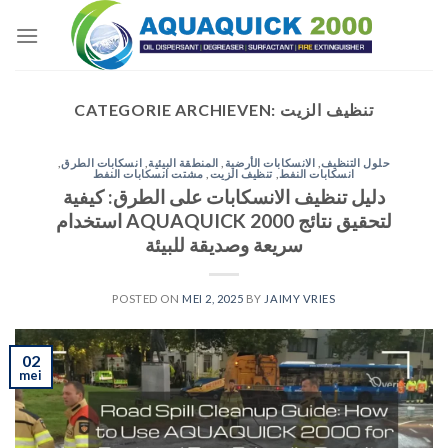
Skip
to
content
تنظيف الزيت
CATEGORIE ARCHIEVEN:
حلول التنظيف
,
الانسكابات الأرضية
,
المنطقة البيئية
,
انسكابات الطرق
,
انسكابات النفط
,
تنظيف الزيت
,
مشتت انسكابات النفط
دليل تنظيف الانسكابات على الطرق: كيفية
استخدام AQUAQUICK 2000 لتحقيق نتائج
سريعة وصديقة للبيئة
POSTED ON
MEI 2, 2025
BY
JAIMY VRIES
02
mei