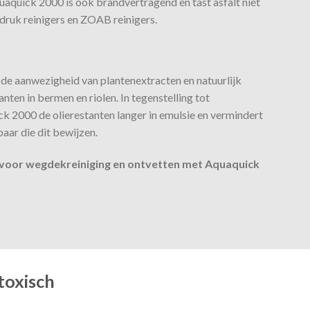
uaquick 2000 is ook brandvertragend en tast asfalt niet
druk reinigers en ZOAB reinigers.
n de aanwezigheid van plantenextracten en natuurlijk
ten in bermen en riolen. In tegenstelling tot
k 2000 de olierestanten langer in emulsie en vermindert
baar die dit bewijzen.
ng voor wegdekreiniging en ontvetten met Aquaquick
toxisch