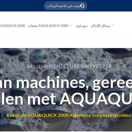
UAQUICK 2000
منتجات AQUAQUICK 2000.
موزعون.
وسائل الإعلام.
MILIEUVRIENDELIJKE ONTVETTER
an machines, gere
elen met AQUAQU
Bekijk de AQUAQUICK 2000 Algemene toepassingsvideo