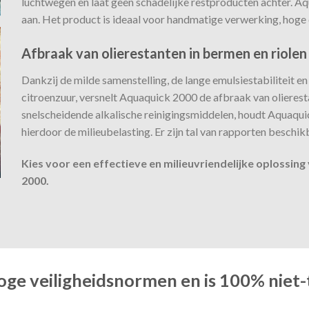
luchtwegen en laat geen schadelijke restproducten achter. Aq
aan. Het product is ideaal voor handmatige verwerking, hoge 
Afbraak van olierestanten in bermen en riolen
Dankzij de milde samenstelling, de lange emulsiestabiliteit e
citroenzuur, versnelt Aquaquick 2000 de afbraak van olierestan
snelscheidende alkalische reinigingsmiddelen, houdt Aquaquic
hierdoor de milieubelasting. Er zijn tal van rapporten beschik
Kies voor een effectieve en milieuvriendelijke oplossi
2000.
e veiligheidsnormen en is 100% niet-