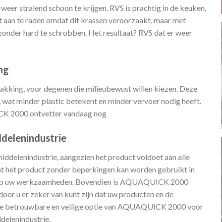
 stralend schoon te krijgen. RVS is prachtig in de keuken,
t aan te raden omdat dit krassen veroorzaakt, maar met
onder hard te schrobben. Het resultaat? RVS dat er weer
ng
ing, voor degenen die milieubewust willen kiezen. Deze
, wat minder plastic betekent en minder vervoer nodig heeft.
CK 2000 ontvetter vandaag nog
ddelenindustrie
elenindustrie, aangezien het product voldoet aan alle
at het product zonder beperkingen kan worden gebruikt in
en op uw werkzaamheden. Bovendien is AQUAQUICK 2000
oor u er zeker van kunt zijn dat uw producten en de
or de betrouwbare en veilige optie van AQUAQUICK 2000 voor
delenindustrie.