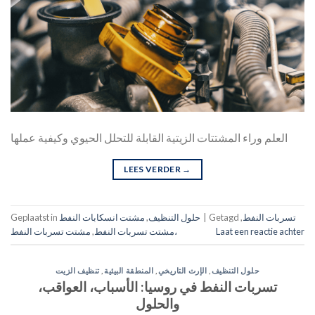
العلم وراء المشتتات الزيتية القابلة للتحلل الحيوي وكيفية عملها
LEES VERDER
→
تسربات النفط
,
Getagd
|
حلول التنظيف
,
مشتت انسكابات النفط
Geplaatst in
Laat een reactie achter
مشتت تسربات النفط،
مشتت تسربات النفط
,
حلول التنظيف
,
الإرث التاريخي
,
المنطقة البيئية
,
تنظيف الزيت
تسربات النفط في روسيا: الأسباب، العواقب،
والحلول