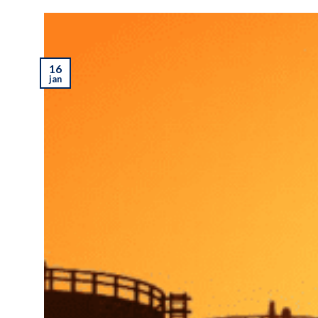
16
jan