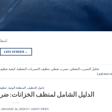
١٣ سببًا يجع
LEES VERDER
→
تحليل التسرب النفطي
,
تسرب نفطي
,
تنظيف التسربات النفطية
,
كيفية تنظيف
Laat een r
حلول التنظيف
,
المنطقة البيئية
,
تنظيف
الدليل الشامل لمنظف الخزانات: ض
N
JANUARI 16, 2024
BY
JAIMY VRIES