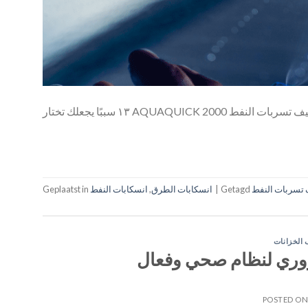
لك تختار AQUAQUICK 2000 لتنظيف تسربات النفط
 تسربات النفط
Getagd
|
انسكابات الطرق
,
انسكابات النفط
Geplaatst in
 الخزانات
روري لنظام صحي وفعال
POSTED O