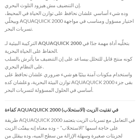
إن التنضيف مش هيزود التلوث البحري.
وده شيء أساسي علشان نحافظ على توازن الحياة في المحيط،
وبيخلّي AQUAQUICK 2000 اختيار مسؤول ومناسب في مواجهة
تسربات البحر.
بتخلّيه أداة مهمة جدًا في
AQUAQUICK 2000
التركيبة البيئية لـ
الحفاظ على الحياة البحرية.
كونه منتج قابل للتحلل بيساعد على إن التنضيف ما يأثرش بالسلب
على النظام البحري.
واستخدام مكونات آمنة بيئيًا هو شيء ضروري علشان نحافظ على
توازن البيئة البحرية، وعلشان كده AQUAQUICK 2000 بقى جزء
أساسي في الحلول المسؤولة لتسربات البحر.
كفاءة AQUAQUICK 2000 في تفتيت الزيت (الاستحلاب)
طريقة AQUAQUICK 2000 في التعامل مع تسربات الزيت بتعتمد
على حاجة اسمها “الاستحلاب” – وده معناه إنه بيفتّت الزيت
لجزيئات صغيرة وسهلة الإزالة من سطح الميه، وده بيقلل من