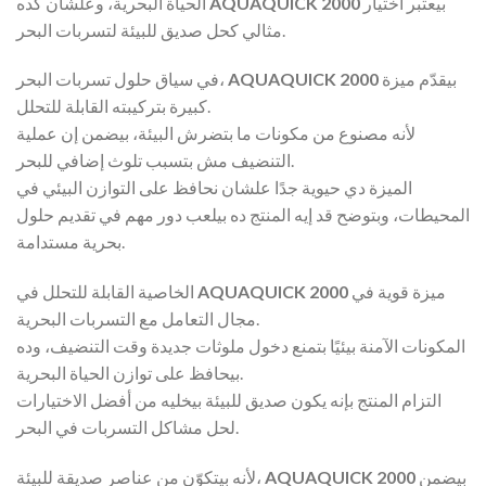
بيعتبر اختيار
AQUAQUICK 2000
الحياة البحرية، وعلشان كده
مثالي كحل صديق للبيئة لتسربات البحر.
بيقدّم ميزة
AQUAQUICK 2000
في سياق حلول تسربات البحر،
كبيرة بتركيبته القابلة للتحلل.
لأنه مصنوع من مكونات ما بتضرش البيئة، بيضمن إن عملية
التنضيف مش بتسبب تلوث إضافي للبحر.
الميزة دي حيوية جدًا علشان نحافظ على التوازن البيئي في
المحيطات، وبتوضح قد إيه المنتج ده بيلعب دور مهم في تقديم حلول
بحرية مستدامة.
ميزة قوية في
AQUAQUICK 2000
الخاصية القابلة للتحلل في
مجال التعامل مع التسربات البحرية.
المكونات الآمنة بيئيًا بتمنع دخول ملوثات جديدة وقت التنضيف، وده
بيحافظ على توازن الحياة البحرية.
التزام المنتج بإنه يكون صديق للبيئة بيخليه من أفضل الاختيارات
لحل مشاكل التسربات في البحر.
بيضمن
AQUAQUICK 2000
لأنه بيتكوّن من عناصر صديقة للبيئة،