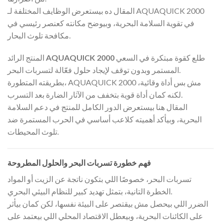
المقال ده بيستعرض الوظايف المختلفة لـ AQUAQUICK 2000
في تقوية السلامة البحرية، وبيوضح مكانته كعنصر رئيسي في
مكافحة تلوث البحار.
طلع كقوة مبتكرة في السعي
AQUAQUICK 2000
المنتج الرائد
المستمر وبدون توقف لإيجاد حلول فعّالة لتسربات البحر.
بطريقته المتطورة، AQUAQUICK 2000 مش بس أداة وقائية،
لكنه كمان أداة قوية بتخفف من الآثار الضارة بعد التسرب.
المقال هنا بيستعرض الدور الكامل للمنتج في دعم السلامة
البحرية، وبيأكد أهميته كلاعب أساسي في الحرب المستمرة ضد
تلوث المحيطات.
فهم خطورة تسربات البحر والحلول المطروحة
تسربات البحر، خصوصًا اللي بتكون ناتجة عن الزيت أو المواد
الخطرة التانية، بتمثل تهديد كبير للنظام البيئي البحري.
الضرر اللي بيحصل مش بيقتصر على البيئة نفسها، لكن كمان بيأثر
على الكائنات البحرية، وبيعطل الاقتصاد المحلي اللي بيعتمد على