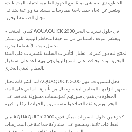
الخطوة دي بتتماشى تمامًا مع الجهود العالمية لحماية المحيطات،
وبتعبر عن اتجاه جديد ناحية ممارسات مستدامة وواعية بيئيًا في
مجال الصناعة البحرية.
في حلول تسربات البحر
AQUAQUICK 2000
كمان، استخدام
بيعكس موقف استباقي في مواجهة المخاطر البيئية اللي ممكن
تحصل نتيجة الأنشطة البحرية.
المنتج ليه دور كبير في تقليل التأثيرات السلبية للتسربات على البيئة
البحرية، وده بيحافظ على التنوع البيولوجي وبيساعد على استقرار
النظام البيئي البحري.
لما الشركات تختار AQUAQUICK 2000 كحل للتسربات، فهي
بتظهر التزامها بالمعايير البيئية وبتقلل من تأثيرها السلبي على البيئة.
الخطوة دي بتقوي صورتهم كمؤسسات مسؤولة بتحافظ على
البحر، وبتزود ثقة العملاء والمستثمرين والجهات الرقابية فيهم.
كجزء من حلول التسربات بيمثّل قدوة
AQUAQUICK 2000
تبني
لقطاعات تانية، وبيشجع على مشاركة جماعية في الممارسات
المستدامة، وبيخلق ثقافة وعي بيئي حقيقي.