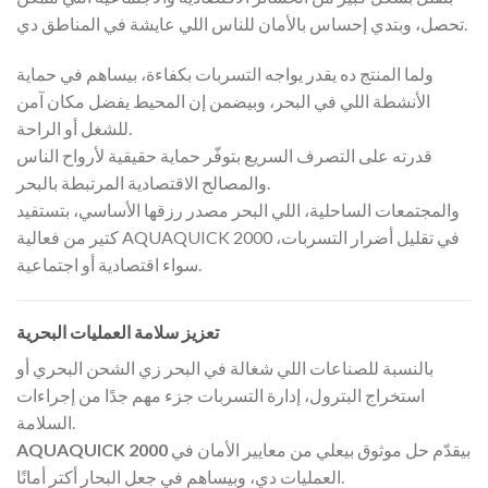
تحصل، وبتدي إحساس بالأمان للناس اللي عايشة في المناطق دي.
ولما المنتج ده يقدر يواجه التسربات بكفاءة، بيساهم في حماية
الأنشطة اللي في البحر، وبيضمن إن المحيط يفضل مكان آمن
للشغل أو الراحة.
قدرته على التصرف السريع بتوفّر حماية حقيقية لأرواح الناس
والمصالح الاقتصادية المرتبطة بالبحر.
والمجتمعات الساحلية، اللي البحر مصدر رزقها الأساسي، بتستفيد
كتير من فعالية AQUAQUICK 2000 في تقليل أضرار التسربات،
سواء اقتصادية أو اجتماعية.
تعزيز سلامة العمليات البحرية
بالنسبة للصناعات اللي شغالة في البحر زي الشحن البحري أو
استخراج البترول، إدارة التسربات جزء مهم جدًا من إجراءات
السلامة.
بيقدّم حل موثوق بيعلي من معايير الأمان في
AQUAQUICK 2000
العمليات دي، وبيساهم في جعل البحار أكتر أمانًا.