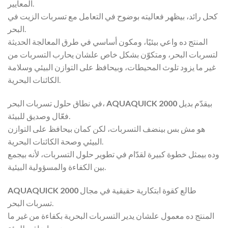
المعايير.
كحل رائد، بيظهر فعاليته بوضوح في التعامل مع تسربات الزيت في
البحر.
المنتج ده واعي بيئيًا، ومكون أساسي في طرق المعالجة الحديثة
لتسربات البحر، ومتكوّن بشكل خاص علشان يحارب التسربات من
غير ما يزود تلوث المحيطات، وبيحافظ على التوازن البيئي وسلامة
الكائنات البحرية.
بيقدّم بديل
AQUAQUICK 2000
في نطاق حلول تسربات البحر،
فعّال وصديق للبيئة.
هو مش بس بينضف التسربات، لكن كمان بيحافظ على التوازن
البيئي وصحة الكائنات البحرية.
وده بيمثل خطوة كبيرة لقدّام في تطوير حلول التسربات، لأنه بيجمع
بين الكفاءة والمسؤولية البيئية.
طالع كقوة ابتكارية حقيقية في مجال
AQUAQUICK 2000
تسربات البحر.
المنتج ده معمول علشان يدير التسربات البحرية بكفاءة من غير ما