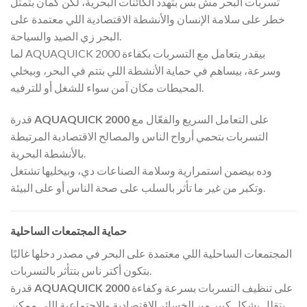
تسربات البحر مش بس بتهدد الكائنات البحرية، لكن كمان بتمثل
خطر على سلامة الإنسان والأنشطة الاقتصادية اللي معتمدة على
البحر زي الصيد والسياحة.
لما AQUAQUICK 2000 بيقدر يتعامل مع التسربات بكفاءة
وسرعة، بيساهم في حماية الأنشطة اللي بتتم في البحر، وبيخلي
المحيطات مكان آمن سواء للشغل أو للترفيه.
على التعامل السريع والفعّال مع
AQUAQUICK 2000
قدرة
التسربات بتحمي أرواح الناس والمصالح الاقتصادية المرتبطة
بالأنشطة البحرية.
وده بيضمن استمرارية وسلامة الصناعات دي، وبيخليها تشتغل
وتكبر من غير ما تأثر بالسلب على صحة الناس أو على البيئة.
حماية المجتمعات الساحلية
المجتمعات الساحلية اللي معتمدة على البحر في مصدر دخلها غالبًا
بتكون أكتر ناس بتتأثر بالتسربات.
على تنظيف التسربات بسرعة وكفاءة
AQUAQUICK 2000
قدرة
بتقلل بشكل كبير من الخسائر الاقتصادية والاجتماعية اللي ممكن