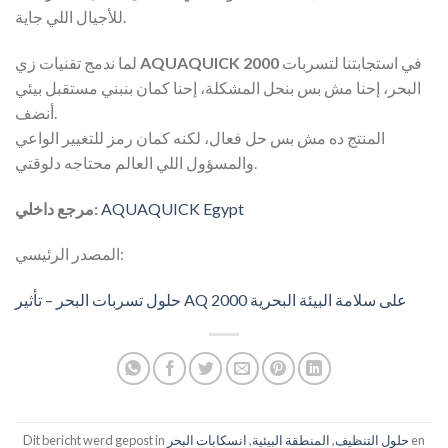
للأجيال اللي جاية.
في استجابتنا لتسربات
AQUAQUICK 2000
لما ندمج تقنيات زي
البحر، إحنا مش بس بنحل المشكلة، إحنا كمان بنبني مستقبل بيئي
أنضف.
المنتج ده مش بس حل فعال، لكنه كمان رمز للتغيير الواعي
والمسؤول اللي العالم محتاجه دلوقتي.
AQUAQUICK Egypt
مرجع داخلي:
المصدر الرئيسي:
حلول تسربات البحر – تأثير AQ 2000 على سلامة البيئة البحرية
en
حلول التنظيف
,
المنطقة البيئية
,
انسكابات البحر
Dit bericht werd gepost in