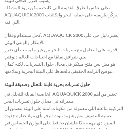
يسبب ضرر إضافي للبيئة.
على عكس الطرق القديمة اللي كانت ممكن تزود المشكلة،
AQUAQUICK 2000 بتركّز طريقته على حماية البحر والكائنات
اللي فيه.
يعتبر دليل حي على
AQUAQUICK 2000
كحل مستدام وفعّال،
الابتكار والوعي البيئي.
قدرته على التعامل مع تسربات البحر من غير ما يسبب أي ضرر
بيئي بتتوافق تمامًا مع احتياجات العالم دلوقتي.
هو مش بس منتج مبتكر في مجال حلول التسربات، لكنه كمان
بيوضح التزامه الحقيقي بالحفاظ على البيئة البحرية وسلامتها.
حلول تسربات بحرية قابلة للتحلل وصديقة للبيئة
تعتبر من أهم
AQUAQUICK 2000
الخاصية القابلة للتحلل في
مميزاته في مجال حلول تسربات البحر.
التركيبة بتاعته اللي معمولة من مكونات آمنة على البيئة بتضمن إن
عملية التنضيف مش هتزود تلوث البحر بأي مواد ضارة جديدة.
الميزة دي مهمة جدًا علشان نحافظ على التوازن الحساس في