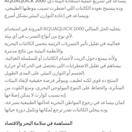
بيساعد في تسريع عملية استعادة البيئة دي،
AQUAQUICK 2000
وده بيسمح بعودة الكائنات اللي اضطرت تسيب موطنها الطبيعي،
وبيساعد في إعادة التوازن البيئي بشكل أسرع.
المرونة في استخدام AQUAQUICK 2000 بتخليه الحل المثالي
لأي نوع من أنواع التسرب في أي بيئة.
فعاليته في تقليل تأثير التسربات الزيتية بتحمي الكائنات البحرية
والأنظمة البيئية من نتائج مدمرة.
ولأنه بيمنع دخول الزيت لأجسام الكائنات أو للسلسلة الغذائية،
بيساهم في تقليل الاضطرابات اللي بتحصل في الحركة أو حرارة
الجسم أو التوازن البيئي على المدى الطويل.
المنتج ده قوي لكنه لطيف، وبيوفّر فرصة حقيقية لإنقاذ البيئات
المتأثرة، والحفاظ على التنوع البيولوجي البحري، ومنع التلوث من
إنه يسبب كوارث لا يمكن إصلاحها.
كمان بيساعد في رجوع المواطن البحرية لحالتها الطبيعية بسرعة،
وده بيخلي الكائنات تقدر ترجع لمكانها وتكمل دورة حياتها.
المساهمة في سلامة البحر والاقتصاد