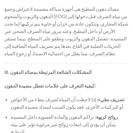
مصائد دهون المطبخ هي أجهزة سباكة مصممة لاعتراض وجمع
الدهون والزيوت والشحوم (FOG) من مياه الصرف قبل دخولها إلى
شبكة المجاري. وتتكون عادة من خزان أو حاوية يتم تركيبها إما تحت
الأرض أو داخل المطبخ. وعند مرور مياه الصرف الصحي عبر
المصيدة، تنفصل الدهون والزيوت وتطفو على السطح، بينما تستقر
الجزيئات الصلبة في القاع. بعدها يتم تصريف المياه الصافية إلى
نظام الصرف، مما يقلل من احتمالية الانسداد أو رجوع المياه.
III. المشكلات الشائعة المرتبطة بمصائد الدهون
كيفية التعرف على علامات تعطل مصيدة الدهون:
تصريف بطيء:
إذا لاحظت أن المياه تُصرف ببطء من الأحواض
أو التركيبات الأخرى، فقد يكون السبب انسداد مصيدة الدهون.
روائح كريهة:
تراكم الدهون والمادة العضوية داخل المصيدة
يمكن أن يؤدي إلى انبعاث روائح غير مرغوبة تؤثر على بيئة
المطبخ.