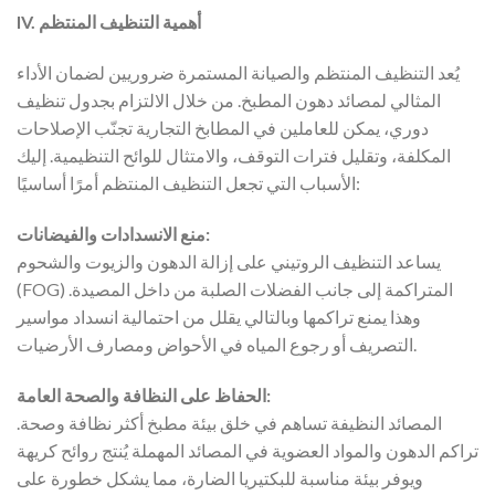
IV. أهمية التنظيف المنتظم
يُعد التنظيف المنتظم والصيانة المستمرة ضروريين لضمان الأداء
المثالي لمصائد دهون المطبخ. من خلال الالتزام بجدول تنظيف
دوري، يمكن للعاملين في المطابخ التجارية تجنّب الإصلاحات
المكلفة، وتقليل فترات التوقف، والامتثال للوائح التنظيمية. إليك
الأسباب التي تجعل التنظيف المنتظم أمرًا أساسيًا:
منع الانسدادات والفيضانات:
يساعد التنظيف الروتيني على إزالة الدهون والزيوت والشحوم
(FOG) المتراكمة إلى جانب الفضلات الصلبة من داخل المصيدة.
وهذا يمنع تراكمها وبالتالي يقلل من احتمالية انسداد مواسير
التصريف أو رجوع المياه في الأحواض ومصارف الأرضيات.
الحفاظ على النظافة والصحة العامة:
المصائد النظيفة تساهم في خلق بيئة مطبخ أكثر نظافة وصحة.
تراكم الدهون والمواد العضوية في المصائد المهملة يُنتج روائح كريهة
ويوفر بيئة مناسبة للبكتيريا الضارة، مما يشكل خطورة على