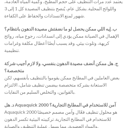
يعتمد عدد مرات التنظيف على حجم المطبخ، وكمية المياه العادمة،
واللوائح المحلية. بشكل عام، يُنصح بتنظيف المصيدة كل 1 إلى 3
شهور لمنع الانسدادات والحفاظ على الكفاءة.
ب. إيه اللي ممكن يحصل لو ما نضفتش مصيدة الدهون بانتظام؟
الإهمال في الصيانة ممكن يؤدي إلى انسدادات، رجوع مياه، روائح
كريهة، وتلوث بيئي. وقد يسبب أيضًا أعطال مكلفة وغرامات
تنظيمية.
ج. هل ممكن أنضف مصيدة الدهون بنفسي، ولا لازم أجيب شركة
متخصصة؟
بعض العاملين في المطابخ ممكن يقوموا بالتنظيف بأنفسهم، لكن
الاستعانة بشركة متخصصة بيضمن تنظيف شامل، الالتزام
بالقوانين، والتخلص السليم من النفايات.
د. هل Aquaquick 2000 آمن للاستخدام في المطابخ التجارية؟
Aquaquick 2000 هو محلول تنظيف فعّال وآمن مصمم خصيصًا
للاستخدام في المطابخ التجارية. تركيبته البيئية تكسر الدهون
والمواد العضوية، مما يسهل عملية التنظيف والصيانة.