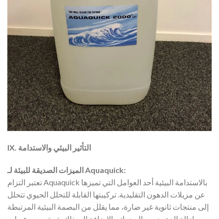
IX. التأثير البيئي والاستدامة
الميزات الصديقة للبيئة لـ Aquaquick:
تعتبر التزام Aquaquick بالاستدامة البيئية أحد العوامل التي تميزها
عن مزيلات الدهون التقليدية. تركيبتها القابلة للتحلل الحيوي تتحلل
إلى منتجات ثانوية غير ضارة، مما يقلل من البصمة البيئية المرتبطة
بإزالة الدهون من المحرك. بالإضافة إلى ذلك، تم تصميم عبوات