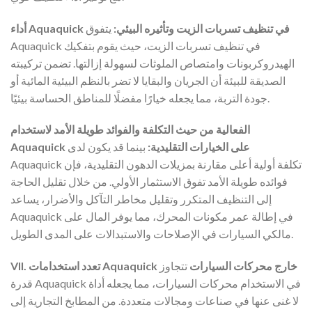
أداء Aquaquick في تنظيف تسربات الزيت وتأثيره البيئي:
يتفوق
Aquaquick في تنظيف تسربات الزيت، حيث يقوم بتفكيك
الهيدروكربونات وامتصاص الملوثات لسهولة إزالتها. تضمن تركيبته
الصديقة للبيئة أن الجريان والبقايا لا تضر بالنظم البيئية المائية أو
جودة التربة، مما يجعله خيارًا مفضلًا للمناطق الحساسة بيئيًا.
الفعالية من حيث التكلفة والفوائد طويلة الأمد لاستخدام
Aquaquick على الخيارات التقليدية:
بينما قد يكون لدى
Aquaquick تكلفة أولية أعلى مقارنة بمزيلات الدهون التقليدية، فإن
فوائده طويلة الأمد تفوق الاستثمار الأولي. من خلال تقليل الحاجة
إلى التنظيف المتكرر وتقليل مخاطر التآكل والأضرار، يساعد
Aquaquick في إطالة عمر مكونات المحرك، مما يوفر المال على
مالكي السيارات في الإصلاحات والاستبدالات على المدى الطويل.
VII. تعدد استخدامات Aquaquick خارج محركات السيارات
تتجاوز
قدرة Aquaquick في الاستخدام محركات السيارات، مما يجعله أداة
لا غنى عنها في صناعات ومجالات متعددة. من المطابخ التجارية إلى