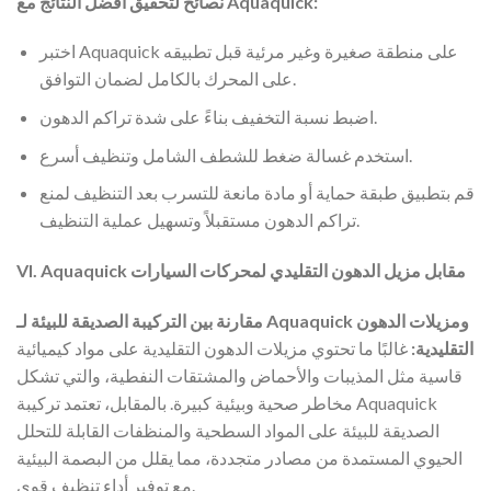
نصائح لتحقيق أفضل النتائج مع Aquaquick:
اختبر Aquaquick على منطقة صغيرة وغير مرئية قبل تطبيقه
على المحرك بالكامل لضمان التوافق.
اضبط نسبة التخفيف بناءً على شدة تراكم الدهون.
استخدم غسالة ضغط للشطف الشامل وتنظيف أسرع.
قم بتطبيق طبقة حماية أو مادة مانعة للتسرب بعد التنظيف لمنع
تراكم الدهون مستقبلاً وتسهيل عملية التنظيف.
VI. Aquaquick مقابل مزيل الدهون التقليدي لمحركات السيارات
مقارنة بين التركيبة الصديقة للبيئة لـ Aquaquick ومزيلات الدهون
التقليدية:
غالبًا ما تحتوي مزيلات الدهون التقليدية على مواد كيميائية
قاسية مثل المذيبات والأحماض والمشتقات النفطية، والتي تشكل
مخاطر صحية وبيئية كبيرة. بالمقابل، تعتمد تركيبة Aquaquick
الصديقة للبيئة على المواد السطحية والمنظفات القابلة للتحلل
الحيوي المستمدة من مصادر متجددة، مما يقلل من البصمة البيئية
مع توفير أداء تنظيف قوي.