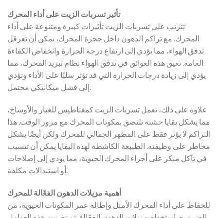
تأثير تسربات الزيت على أداء المحرك
تترتب على تسربات الزيت تأثيرات كبيرة ومتنوعة على أداء
المحرك. مع تراكم الدهون داخل حجرة المحرك، يمكن أن تعرقل
تدفق الهواء، مما يؤدي إلى ارتفاع درجة الحرارة وانخفاض الكفاءة
العامة. تعيق هذه العوائق في تدفق الهواء نظام تبريد المحرك، مما
يؤدي إلى زيادة درجات الحرارة التي قد تؤثر سلبًا على الأداء وتؤدي
إلى فشل ميكانيكي محتمل.
علاوة على ذلك، تعمل تسربات الزيت كمغناطيس للغبار والأوساخ،
مما يشكل بقايا خشنة تلتصق بمكونات المحرك مع مرور الوقت. هذا
التراكم لا يؤثر فقط على المظهر الجمالي للمحرك ولكن أيضًا يشكل
مخاطر على وظيفته. الطبيعة الكاشطة لهذه البقايا يمكن أن تتسبب
في تآكل مبكر على أجزاء المحرك الحيوية، مما يؤدي إلى إصلاحات
أو استبدالات مكلفة.
أهمية مزيلات الدهون الفعّالة للمحرك
للحفاظ على أداء المحرك الأمثل وإطالة عمر المكونات الحيوية، من
الضروري استخدام مزيلات الدهون الفعّالة. تم تصميم هذه العوامل