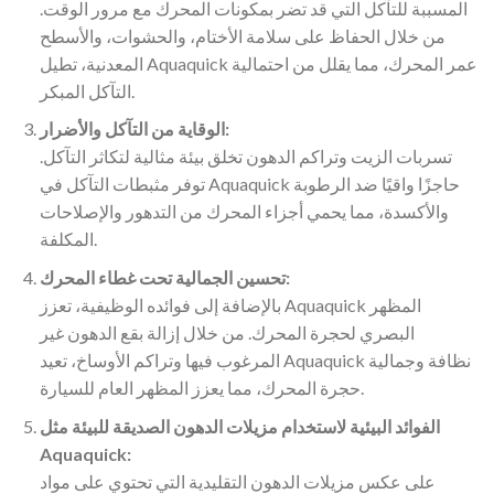
المسببة للتآكل التي قد تضر بمكونات المحرك مع مرور الوقت.
من خلال الحفاظ على سلامة الأختام، والحشوات، والأسطح
المعدنية، تطيل Aquaquick عمر المحرك، مما يقلل من احتمالية
التآكل المبكر.
الوقاية من التآكل والأضرار:
تسربات الزيت وتراكم الدهون تخلق بيئة مثالية لتكاثر التآكل.
توفر مثبطات التآكل في Aquaquick حاجزًا واقيًا ضد الرطوبة
والأكسدة، مما يحمي أجزاء المحرك من التدهور والإصلاحات
المكلفة.
تحسين الجمالية تحت غطاء المحرك:
بالإضافة إلى فوائده الوظيفية، تعزز Aquaquick المظهر
البصري لحجرة المحرك. من خلال إزالة بقع الدهون غير
المرغوب فيها وتراكم الأوساخ، تعيد Aquaquick نظافة وجمالية
حجرة المحرك، مما يعزز المظهر العام للسيارة.
الفوائد البيئية لاستخدام مزيلات الدهون الصديقة للبيئة مثل
Aquaquick:
على عكس مزيلات الدهون التقليدية التي تحتوي على مواد