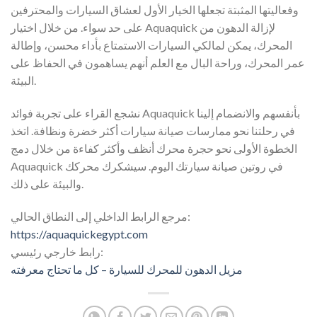
وفعاليتها المثبتة تجعلها الخيار الأول لعشاق السيارات والمحترفين
على حد سواء. من خلال اختيار Aquaquick لإزالة الدهون من
المحرك، يمكن لمالكي السيارات الاستمتاع بأداء محسن، وإطالة
عمر المحرك، وراحة البال مع العلم أنهم يساهمون في الحفاظ على
البيئة.
نشجع القراء على تجربة فوائد Aquaquick بأنفسهم والانضمام إلينا
في رحلتنا نحو ممارسات صيانة سيارات أكثر خضرة ونظافة. اتخذ
الخطوة الأولى نحو حجرة محرك أنظف وأكثر كفاءة من خلال دمج
Aquaquick في روتين صيانة سيارتك اليوم. سيشكرك محركك
والبيئة على ذلك.
مرجع الرابط الداخلي إلى النطاق الحالي:
https://aquaquickegypt.com
رابط خارجي رئيسي:
مزيل الدهون للمحرك للسيارة – كل ما تحتاج معرفته