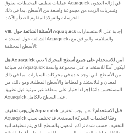
عمليات تنظيف المحيطات، يتفوق Aquaquick في إزالة الدهون
وتسربات الزيت من مجموعة واسعة من الأسطح، بما في ذلك
الخرسانة والفولاذ المقاوم للصدأ والآلات.
إجابة على الاستفسارات
VIII. الأسئلة الشائعة حول Aquaquick
الشائعة حول استخدام Aquaquick، والسلامة، والتوافق مع
الأسطح المختلفة:
هل Aquaquick آمن للاستخدام على جميع أسطح المحرك؟
نعم،
تم صياغة Aquaquick ليكون آمنًا للاستخدام على مجموعة واسعة
من الأسطح التي توجد عادة في محركات السيارات، بما في ذلك
المعدن والبلاستيك والمطاط والأسطح المطلية. ومع ذلك، من
المستحسن دائمًا إجراء اختبار على منطقة غير مرئية قبل تطبيق
Aquaquick على السطح بالكامل.
هل يجب تخفيف Aquaquick قبل الاستخدام؟
نعم، يجب تخفيف
Aquaquick وفقًا لتعليمات الشركة المصنعة. قد تختلف نسب
التخفيف حسب شدة تراكم الدهون والسطح الذي يتم تنظيفه. اتبع
دائمًا إرشادات التخفيف الموصى بها للحصول على أفضل النتائج.