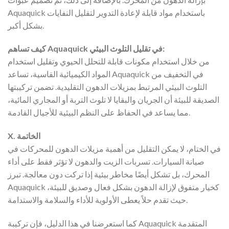
Aquaquick باستخدام مواد قابلة لإعادة التدوير لتقليل النفايات
بشكل أكبر.
كيف تساهم Aquaquick في تقليل التلوث البيئي:
من خلال استخدام مكونات قابلة للتحلل الحيوي وتقليل استخدام
المواد الكيميائية القاسية، تساعد Aquaquick في التخفيف من
التلوث البيئي المرتبط بمزيلات الدهون التقليدية. تضمن تركيبتها
الصديقة للبيئة أن الجريان والبقايا لا تلوث التربة أو المجاري المائية،
مما يساعد في الحفاظ على النظم البيئية للأجيال القادمة.
X. الخاتمة
في الختام، لا يمكن التقليل من أهمية مزيلات الدهون للمحركات في
صيانة السيارات. تسربات الزيت والدهون لا تؤثر فقط على أداء
المحرك، بل تشكل أيضًا مخاطر بيئية إذا تركت دون معالجة. تبرز
Aquaquick كخيار متفوق لإزالة الدهون بشكل فعال وصديق للبيئة،
حيث تقدم حلاً يعطى الأولوية للأداء والسلامة والاستدامة.
كما استعرضنا في هذا الدليل، فإن تركيبة Aquaquick المتقدمة