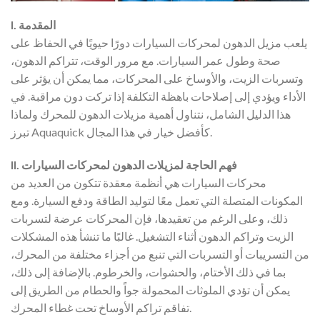
I. المقدمة
يلعب مزيل الدهون لمحركات السيارات دورًا حيويًا في الحفاظ على
صحة وطول عمر السيارات. مع مرور الوقت، تتراكم الدهون،
وتسربات الزيت، والأوساخ على المحركات، مما يمكن أن يؤثر على
الأداء ويؤدي إلى إصلاحات باهظة التكلفة إذا تركت دون مراقبة. في
هذا الدليل الشامل، نتناول أهمية مزيلات الدهون للمحرك ولماذا
تبرز Aquaquick كأفضل خيار في هذا المجال.
II. فهم الحاجة لمزيلات الدهون لمحركات السيارات
محركات السيارات هي أنظمة معقدة تتكون من العديد من
المكونات المتصلة التي تعمل معًا لتوليد الطاقة ودفع السيارة. ومع
ذلك، وعلى الرغم من تعقيدها، فإن المحركات عرضة لتسربات
الزيت وتراكم الدهون أثناء التشغيل. غالبًا ما تنشأ هذه المشكلات
من التسريبات أو التسربات التي تنبع من أجزاء مختلفة من المحرك،
بما في ذلك الأختام، والحشوات، والخرطوم. بالإضافة إلى ذلك،
يمكن أن تؤدي الملوثات المحمولة جواً والحطام من الطريق إلى
تفاقم تراكم الأوساخ تحت غطاء المحرك.