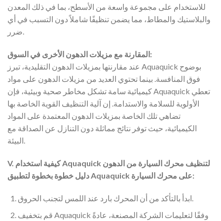
للاستخدام على مجموعة واسعة من الأسطح، بما في ذلك المعدن
والبلاستيك والمطاط، مما يضمن تنظيفًا شاملاً دون التسبب في أي
ضرر.
المقارنة مع مزيلات الدهون الأخرى في السوق:
عند مقارنتها بمزيلات الدهون التقليدية، تبرز Aquaquick بوضوح
فوق المنافسة. بينما تحتوي العديد من مزيلات الدهون على مواد
كيميائية سامة تشكل مخاطر صحية وبيئية، فإن Aquaquick تعطي
الأولوية للسلامة والاستدامة. إن آلية التنظيف القوية الخاصة بها
تضاهي تلك الخاصة بمزيلات الدهون المعتمدة على المواد
الكيميائية، حيث توفر نتائج مماثلة دون التنازل عن الصداقة مع
البيئة.
V. كيفية استخدام Aquaquick لتنظيف محرك السيارة من الدهون
دليل خطوة بخطوة لتطبيق Aquaquick على محرك السيارة:
ابدأ بالتأكد من أن المحرك بارد عند اللمس لتجنب الحروق.
قم بتخفيف Aquaquick وفقًا لتعليمات الشركة المصنعة، عادةً