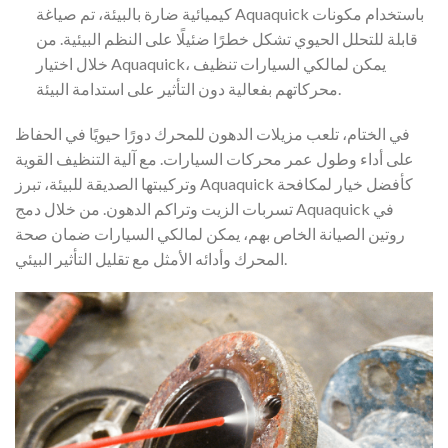
كيميائية ضارة بالبيئة، تم صياغة Aquaquick باستخدام مكونات
قابلة للتحلل الحيوي تشكل خطرًا ضئيلًا على النظم البيئية. من
خلال اختيار Aquaquick، يمكن لمالكي السيارات تنظيف
محركاتهم بفعالية دون التأثير على استدامة البيئة.
في الختام، تلعب مزيلات الدهون للمحرك دورًا حيويًا في الحفاظ
على أداء وطول عمر محركات السيارات. مع آلية التنظيف القوية
وتركيبتها الصديقة للبيئة، تبرز Aquaquick كأفضل خيار لمكافحة
تسربات الزيت وتراكم الدهون. من خلال دمج Aquaquick في
روتين الصيانة الخاص بهم، يمكن لمالكي السيارات ضمان صحة
المحرك وأدائه الأمثل مع تقليل التأثير البيئي.