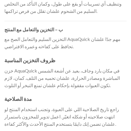
وتنظيف أي تسريبات أو بقع على طول، وكمان التأكد من التخلص
السليم من الشحوم علشان تقلل من فرص تراكمها.
ب – التخزين والتعامل مع المنتج
التخزين السليم والتعامل الصح مع AquaQuick مهم جدًا علشان
تحافظ على كفاءته وعمره الافتراضي.
ظروف التخزين المناسبة
خزن AquaQuick في مكان بارد وجاف، بعيد عن أشعة الشمس
المباشرة ومصادر الحرارة، علشان تحميه من التلف. كمان، لازم
تكون العبوات مقفولة بإحكام علشان تمنع التبخر أو التلوث.
مدة الصلاحية
راجع تاريخ الصلاحية اللي على العبوة، وتجنب استخدام المنتج لو
انتهت صلاحيته أو شكله اتغيّر. اعمل تدوير للمخزون باستمرار
علشان تضمن إنك دايمًا بتستخدم المنتج الأحدث والأكثر كفاءة.