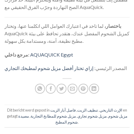
الصح النهاردة وجرّب الفرق الحقيقي مع AquaQuick.
باختصار،
لما تاخد في اعتبارك العوامل اللي اتكلمنا عنها، وتختار
AquaQuick كمزيل الشحوم المفضل عندك، هتقدر تحافظ على بيئة
مطبخ نظيفة، آمنة، ومستدامة بكل سهولة.
AQUAQUICK Egypt
مرجع داخلي:
المصدر الرئيسي:
إزاي تختار أفضل مزيل شحوم لمطبخك التجاري
en
الإرث التاريخي
,
تنظيف الزيت
,
فاصل آبار الزيت
Dit bericht werd gepost in
مزيل شحوم
,
مزيل شحوم تجاري
,
مزيل شحوم للمطابخ التجارية
,
مصيدة
getagt
.
شحوم المطبخ