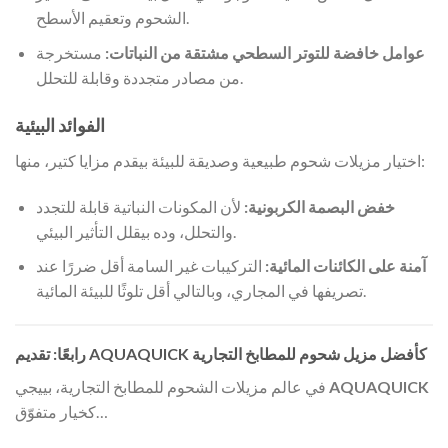
الشحوم وتعقيم الأسطح.
عوامل خافضة للتوتر السطحي مشتقة من النباتات:
مستخرجة
من مصادر متجددة وقابلة للتحلل.
الفوائد البيئية
اختيار مزيلات شحوم طبيعية وصديقة للبيئة بيقدم مزايا كتير، منها:
خفض البصمة الكربونية:
لأن المكونات النباتية قابلة للتجدد
والتحلل، وده بيقلل التأثير البيئي.
آمنة على الكائنات المائية:
التركيبات غير السامة أقل ضررًا عند
تصريفها في المجاري، وبالتالي أقل تلوثًا للبيئة المائية.
رابعًا: تقديم AQUAQUICK كأفضل مزيل شحوم للمطابخ التجارية
AQUAQUICK
في عالم مزيلات الشحوم للمطابخ التجارية، بييجي
كخيار متفوّق…