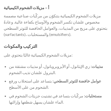
أ – مزيلات الشحوم الكيميائية
مزيلات الشحوم الكيميائية بتتكوّن من مركّبات صناعية مصممة
مخصوص علشان تكسر الشحوم والأوساخ بكفاءة عالية. وعادةً
بتحتوي على مزيج من المذيبات، والعوامل الخافضة للتوتر السطحي
(surfactants)، والمستحلبات (emulsifiers).
التركيب والمكونات
مزيلات الشحوم الكيميائية غالبًا بتحتوي على:
مذيبات:
زي الإيثانول، أو الأيزوبروبانول، أو مذيبات مشتقة من
البترول علشان تذيب الشحوم.
عوامل خافضة للتوتر السطحي:
بتساعد على استحلاب ورفع
الشحوم من على الأسطح.
مستحلبات:
مركّبات بتساعد في تشتيت جزيئات الشحوم في
الماء علشان يسهل شطفها وإزالتها.