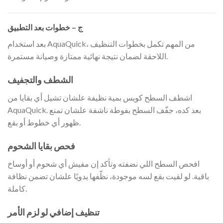
ج – خطوات بعد التطبيق
بعد استخدام AquaQuick، من المهم تكمل بخطوات التنظيف
اللاحقة لضمان نتيجة نهائية ممتازة وصيانة مستمرة.
الشطف والتجفيف
اشطف السطح كويس بمية نظيفة علشان تشيل أي بقايا من
AquaQuick. بعد كده، جفّف السطح بفوطة ناشفة علشان تمنع
ظهور أي خطوط أو بقع.
فحص بقايا الشحوم
افحص السطح اللي نضفته وتأكد إن مفيش أي شحوم أو أوساخ
باقية. لو لقيت بقع لسه موجودة، نظّفها يدويًا علشان تضمن نظافة
كاملة.
تنظيف إضافي لو لزم الأمر