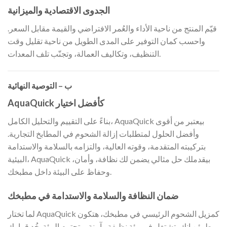
الجدوى الاقتصادية والميزانية
قيّم المنتج من ناحية الأداء والعُمر الافتراضي والقيمة مقابل السعر.
واحسب كمان التوفير على المدى الطويل من ناحية تقليل وقت
التنظيف، وتكاليف العمالة، وتجنّب تلف المعدات.
ب – التوصية النهائية
AquaQuick كأفضل اختيار
بناءً على التقييم والتحليل الكامل، AquaQuick بيعتبر من أقوى
وأفضل الحلول لمتطلبات إزالة الشحوم في المطابخ التجارية.
بتركيبته المتقدمة، وقوته العالية، والتزامه بالسلامة والاستدامة
البيئية، AquaQuick بيقدملك حل مثالي يضمن لك نظافة، وأمان،
وحفاظ على البيئة داخل مطبخك.
ضمان النظافة والسلامة والاستدامة في مطبخك
لما تختار AquaQuick كمزيل الشحوم الرئيسي في مطبخك، هتكون
مطمئن إنك بتشتغل في بيئة نظيفة وآمنة وبتحترم البيئة. خُد قرارك