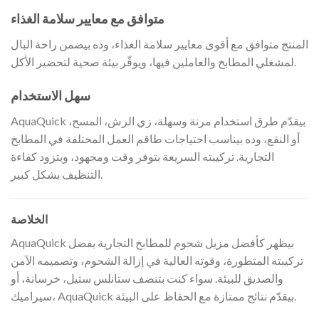
متوافق مع معايير سلامة الغذاء
المنتج متوافق مع أقوى معايير سلامة الغذاء، وده بيضمن راحة البال
لمشغلي المطابخ والعاملين فيها، ويوفّر بيئة صحية لتحضير الأكل.
سهل الاستخدام
AquaQuick بيقدّم طرق استخدام مرنة وسهلة، زي الرش، المسح،
أو النقع، وده بيناسب احتياجات طاقم العمل المختلفة في المطابخ
التجارية. تركيبته السريعة بتوفر وقت ومجهود، وبتزود كفاءة
التنظيف بشكل كبير.
الخلاصة
AquaQuick بيظهر كأفضل مزيل شحوم للمطابخ التجارية بفضل
تركيبته المتطورة، وقوته العالية في إزالة الشحوم، وتصميمه الآمن
والصديق للبيئة. سواء كنت بتنضف ستانلس ستيل، خرسانة، أو
سيراميك، AquaQuick بيقدّم نتائج ممتازة مع الحفاظ على البيئة.