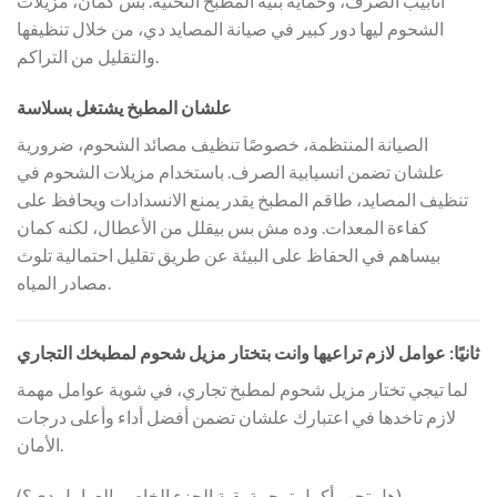
أنابيب الصرف، وحماية بنية المطبخ التحتية. بس كمان، مزيلات
الشحوم ليها دور كبير في صيانة المصايد دي، من خلال تنظيفها
والتقليل من التراكم.
علشان المطبخ يشتغل بسلاسة
الصيانة المنتظمة، خصوصًا تنظيف مصائد الشحوم، ضرورية
علشان تضمن انسيابية الصرف. باستخدام مزيلات الشحوم في
تنظيف المصايد، طاقم المطبخ يقدر يمنع الانسدادات ويحافظ على
كفاءة المعدات. وده مش بس بيقلل من الأعطال، لكنه كمان
بيساهم في الحفاظ على البيئة عن طريق تقليل احتمالية تلوث
مصادر المياه.
ثانيًا: عوامل لازم تراعيها وانت بتختار مزيل شحوم لمطبخك التجاري
لما تيجي تختار مزيل شحوم لمطبخ تجاري، في شوية عوامل مهمة
لازم تاخدها في اعتبارك علشان تضمن أفضل أداء وأعلى درجات
الأمان.
(هل تحب أكمل ترجمة بقية الجزء الخاص بالعوامل دي؟)