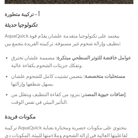
أ – تركيبة متطورة
تكنولوجيا حديثة
AquaQuick بيعتمد على تكنولوجيا متقدمة علشان يقدّم قوة
تنظيف وإزالة شحوم غير مسبوقة. تركيبته الفريدة بتجمع بين:
عوامل خافضة للتوتر السطحي مبتكرة:
مصممة علشان تخترق
وتفكك جزيئات الشحوم بكفاءة عالية.
مستحلبات متخصصة:
بتضمن تشتيت كامل للشحوم علشان
يسهل شطفها وإزالتها.
إضافات حيوية المصدر:
بتزود من كفاءة التنظيف وبتقلل من
التأثير البيئي في نفس الوقت.
مكونات فريدة
تركيبة AquaQuick بتحتوي على مكونات حصرية ومختارة بعناية
لفاعليتها العالية في إزالة الشحوم وملاءمتها للبيئة. المكونات دي