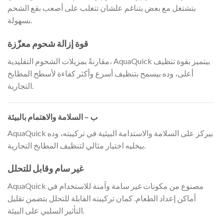
بتشتغل مع بعض بتناغم علشان تتغلب على أصعب بقع الشحم
بسهولة.
قوة إزالة شحوم معزّزة
مقارنةً بمزيلات الشحوم التقليدية، AquaQuick بيتميز بقوة تنظيف
أعلى، وده بيسمح بتنظيف أسرع وأكثر كفاءة لأسطح المطابخ
التجارية.
ب – السلامة والاهتمام بالبيئة
AquaQuick بيركز على السلامة والاستدامة البيئية في تركيبته، وده
بيخليه اختيار مثالي لتنظيف المطابخ التجارية.
غير سام وقابل للتحلل
AquaQuick مصنوع من مكونات غير سامة وآمنة للاستخدام في
أماكن إعداد الطعام. كمان تركيبته القابلة للتحلل بتضمن تقليل
التأثير السلبي على البيئة.