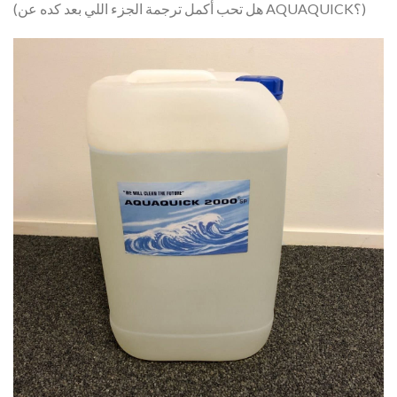
(هل تحب أكمل ترجمة الجزء اللي بعد كده عن AQUAQUICK؟)