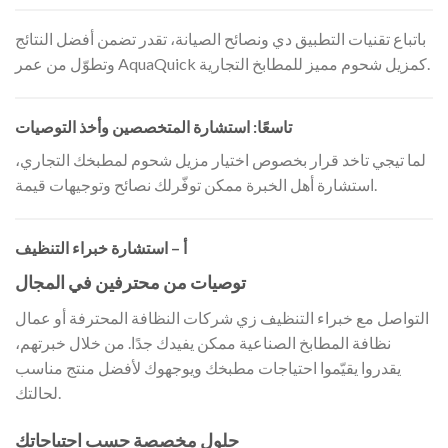
باتباع تقنيات التطبيق دي ونصائح الصيانة، تقدر تضمن أفضل النتائج
وتطوّل من عمر AquaQuick كمزيل شحوم مميز للمطابخ التجارية.
تاسعًا: استشارة المتخصصين وأخذ التوصيات
لما تيجي تاخد قرار بخصوص اختيار مزيل شحوم لمطبخك التجاري،
استشارة أهل الخبرة ممكن توفّرلك نصائح وتوجيهات قيمة.
أ – استشارة خبراء التنظيف
توصيات من محترفين في المجال
التواصل مع خبراء التنظيف زي شركات النظافة المحترفة أو عمال
نظافة المطابخ الصناعية ممكن يفيدك جدًا. من خلال خبرتهم،
يقدروا يقيّموا احتياجات مطبخك ويوجهوك لأفضل منتج مناسب
لحالتك.
حلول مخصصة حسب احتياجاتك