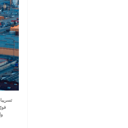
تسريبات
فورً