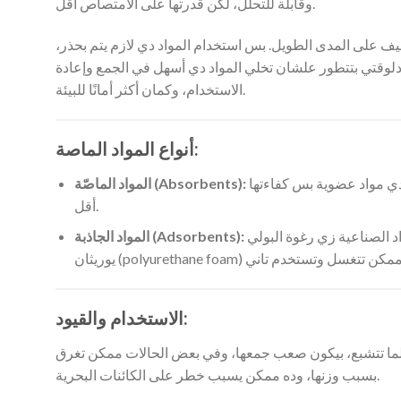
وقابلة للتحلل، لكن قدرتها على الامتصاص أقل.
اليف على المدى الطويل. بس استخدام المواد دي لازم يتم بحذر،
 دلوقتي بتتطور علشان تخلي المواد دي أسهل في الجمع وإعادة
الاستخدام، وكمان أكثر أمانًا للبيئة.
أنواع المواد الماصة:
دي بتمتص الزيت زي الإسفنجة. من أمثلتها: التبن، كوز الذرة، والطحالب الجافة. دي مواد عضوية بس كفاءتها
المواد الماصّة (Absorbents):
أقل.
مش بتمتص الزيت جواها، لكن بتكوّن طبقة على سطحها تمسك الزيت. المواد الصناعية زي رغوة البولي
المواد الجاذبة (Adsorbents):
الاستخدام والقيود:
س لما تتشبع، بيكون صعب جمعها، وفي بعض الحالات ممكن تغرق
بسبب وزنها، وده ممكن يسبب خطر على الكائنات البحرية.