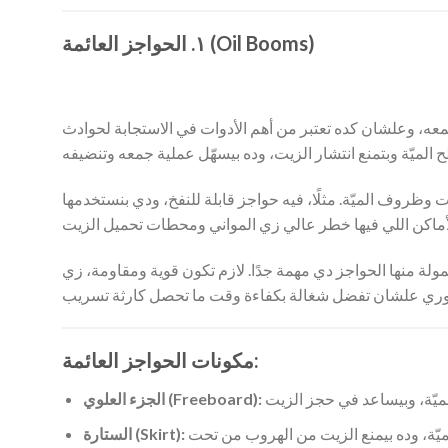
١. الحواجز العائمة (Oil Booms)
عه، وعلشان كده تعتبر من أهم الأدوات في الاستجابة لحوادث
وظروف الميّة. مثلًا، فيه حواجز قابلة للنفخ، ودي بنستخدمها
لحواجز دي مهمة جدًا. لازم تكون قوية ومقاومة، زي PVC أو القماش المطلي بالمطاط، علشان تتحمل الظروف الصعبة
مكونات الحواجز العائمة:
الجزء العلوي (Freeboard):
الستارة (Skirt):