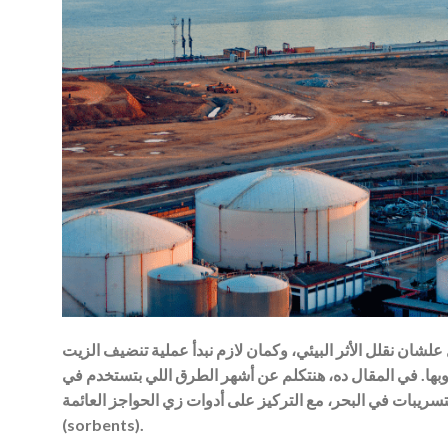
شان نقلل الأثر البيئي، وكمان لازم نبدأ عملية تنضيف الزيت
وبها. في المقال ده، هنتكلم عن أشهر الطرق اللي بتستخدم في
في البحر، مع التركيز على أدوات زي الحواجز العائمة (oil booms)، أجهزة شفط الزيت (skimmers)، والمواد الماصة
(sorbents).