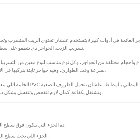
جز العائمة هي أدوات كبيرة بتستخدم علشان تحتوي الزيت المتسرب وتجم
تسريب الزيت. الحواجز دي بتطفو على سطح الميّة وبتمنع انتشار الزيت، وده بيسهّل عملية جمعه وتنضيفه.
اع وأحجام مختلفة من الحواجز، وكل نوع مناسب لنوع معين من التسريبات 
بسرعة وقت الطوارئ، وفيه حواجز ثابتة بنركبها في الأماكن اللي فيها خطر عالي زي المواني ومحطات تحميل الزيت.
الخامة اللي معمولة منها ا
وتشتغل بكفاءة. كمان لازم تتفحص وتتغسل بشكل دوري علشان تفضل شغالة بكفاءة وقت ما تحصل كارثة تسريب.
ده الجزء اللي بيكون فوق سطح الميّة، وبيساعد في حجز الزيت.
الجزء اللي تحت سطح الميّة، وده بيمنع الزيت من الهروب من تحت.