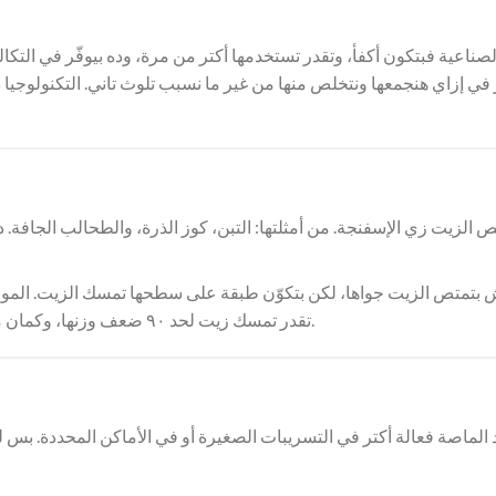
الصناعية فبتكون أكفأ، وتقدر تستخدمها أكتر من مرة، وده بيوفّر في التك
 في إزاي هنجمعها ونتخلص منها من غير ما نسبب تلوث تاني. التكنولوجيا
يوريثان (polyurethane foam) تقدر تمسك زيت لحد ٩٠ ضعف وزنها، وكمان ممكن تتغسل وتستخدم تاني.
د الماصة فعالة أكتر في التسريبات الصغيرة أو في الأماكن المحددة. ب