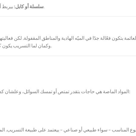
بيربط أجزاء الحاجز ببعض وبيثبته في مكانه علشان يشتغل بكفاءة.
سلسلة أو كابل:
عائمة بتكون فعّالة جدًا في الميّه الهادية والمناطق المقفولة. لكن فعاليته
وكمان لما التسريب يكون كبير جدًا، ممكن الزيت يهرب من الحواجز، وده يقلل من كفاءتها.
المواد الماصة هي حاجات بتقدر تمتص أو تمسك السوائل، وعلشان كده بتكون فعّالة جدًا في تنضيف تسريبات الزيت. فيه نوعين منها:
لنوع المناسب – سواء طبيعي أو صناعي – بيعتمد على طبيعة التسريب. الم