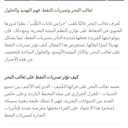
ثعالب البحر وتسربات النفط: فهم التهديد والحلول
تُعرف ثعالب البحر غالبًا بلقب “حراس غابات الكِلْب”، نظرًا لدورها
الحيوي في الحفاظ على توازن النظم البيئية البحرية. ومع ذلك، فإن
بيولوجيتها الفريدة تجعلها شديدة التأثر بتسربات النفط، مما يشكل
تهديدًا كبيرًا لبقائها. يستعرض هذا المقال كيف تؤثر تسربات النفط
على ثعالب البحر، والآثار البيئية الأوسع، والحلول المتاحة للتخفيف
من هذه الأضرار.
كيف تؤثر تسربات النفط على ثعالب البحر
تعتمد ثعالب البحر على فرائها الكثيف – الذي يُعد الأكثف بين جميع
الثدييات – للعزل الحراري في مياه المحيط الباردة. وعلى عكس
العديد من الحيوانات البحرية، فهي لا تمتلك طبقة دهنية سميكة
(شحم). هذا الاعتماد على الفراء يجعلها معرضة بشدة للتأثيرات
الضارة لتسربات النفط.