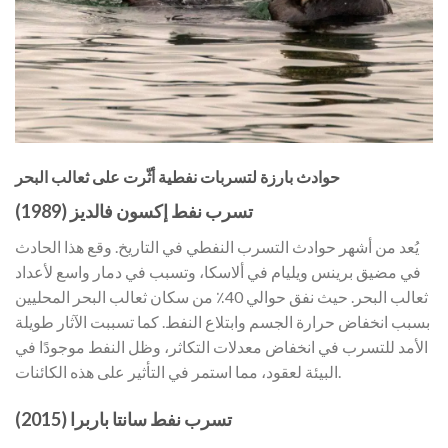
حوادث بارزة لتسربات نفطية أثّرت على ثعالب البحر
تسرب نفط إكسون فالديز (1989)
يُعد من أشهر حوادث التسرب النفطي في التاريخ. وقع هذا الحادث
في مضيق برينس ويليام في ألاسكا، وتسبب في دمار واسع لأعداد
ثعالب البحر. حيث نفق حوالي 40٪ من سكان ثعالب البحر المحليين
بسبب انخفاض حرارة الجسم وابتلاع النفط. كما تسببت الآثار طويلة
الأمد للتسرب في انخفاض معدلات التكاثر، وظل النفط موجودًا في
البيئة لعقود، مما استمر في التأثير على هذه الكائنات.
تسرب نفط سانتا باربرا (2015)