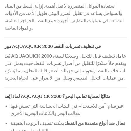
استعادة الموائل المتضررة لا تقل أهمية. إزالة النفط من المياه
والسواحل يساعد في تقليل الضرر البيئي طويل الأمد. من الأدوات
الشائعة في عمليات التنظيف: أجهزة جمع النفط، الحواجز العائمة،
والمواد الماصة.
دور AQUAQUICK 2000 في تنظيف تسربات النفط
عامل تنظيف قابل للتحلل وصديقًا للبيئة،
AQUAQUICK 2000
يُعد
ويقدم حلاً مبتكرًا للتقليل من أضرار تسربات النفط. حيث يعمل على
استحلاب النفط وتحويله إلى جزيئات أصغر قابلة للتحلل، مما يُسرّع
من عمليات التحلل الطبيعي ويقلل من الأضرار على الحياة البحرية.
لماذا يُعد AQUAQUICK 2000 مثاليًا لحماية ثعالب البحر؟
غير سام:
آمن للاستخدام في البيئات الحساسة التي تعيش فيها
ثعالب البحر والكائنات البحرية الأخرى.
فعال ضد أنواع متعددة من النفط:
يمكنه تنظيف الزيوت الخفيفة
والثقيلة على حد سواء.