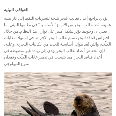
العواقب البيئية
يؤدي تراجع أعداد ثعالب البحر نتيجة لتسربات النفط إلى آثار بيئية
عميقة. تُعد ثعالب البحر من الأنواع “الأساسية” في نظامها البيئي، ما
يعني أن وجودها يؤثر بشكل كبير على توازن هذا النظام. من خلال
افتراس قنافذ البحر، تمنع ثعالب البحر الإفراط في استهلاك غابات
الكِلْب، والتي تُعد موائل أساسية للعديد من الكائنات البحرية. وعليه،
فإن انخفاض أعداد ثعالب البحر يؤدي إلى زيادة غير منضبطة في
أعداد قنافذ البحر، مما يتسبب في تدمير غابات الكِلْب وفقدان
التنوع البيولوجي.