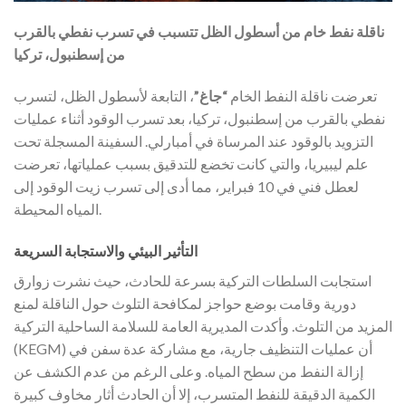
ناقلة نفط خام من أسطول الظل تتسبب في تسرب نفطي بالقرب
من إسطنبول، تركيا
تعرضت ناقلة النفط الخام
“جاغ”
، التابعة لأسطول الظل، لتسرب
نفطي بالقرب من إسطنبول، تركيا، بعد تسرب الوقود أثناء عمليات
التزويد بالوقود عند المرساة في أمبارلي. السفينة المسجلة تحت
علم ليبيريا، والتي كانت تخضع للتدقيق بسبب عملياتها، تعرضت
لعطل فني في 10 فبراير، مما أدى إلى تسرب زيت الوقود إلى
المياه المحيطة.
التأثير البيئي والاستجابة السريعة
استجابت السلطات التركية بسرعة للحادث، حيث نشرت زوارق
دورية وقامت بوضع حواجز لمكافحة التلوث حول الناقلة لمنع
المزيد من التلوث. وأكدت المديرية العامة للسلامة الساحلية التركية
(KEGM) أن عمليات التنظيف جارية، مع مشاركة عدة سفن في
إزالة النفط من سطح المياه. وعلى الرغم من عدم الكشف عن
الكمية الدقيقة للنفط المتسرب، إلا أن الحادث أثار مخاوف كبيرة