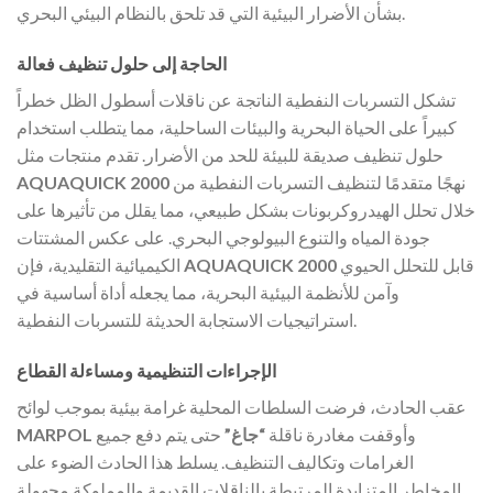
بشأن الأضرار البيئية التي قد تلحق بالنظام البيئي البحري.
الحاجة إلى حلول تنظيف فعالة
تشكل التسربات النفطية الناتجة عن ناقلات أسطول الظل خطراً
كبيراً على الحياة البحرية والبيئات الساحلية، مما يتطلب استخدام
حلول تنظيف صديقة للبيئة للحد من الأضرار. تقدم منتجات مثل
نهجًا متقدمًا لتنظيف التسربات النفطية من
AQUAQUICK 2000
خلال تحلل الهيدروكربونات بشكل طبيعي، مما يقلل من تأثيرها على
جودة المياه والتنوع البيولوجي البحري. على عكس المشتتات
قابل للتحلل الحيوي
AQUAQUICK 2000
الكيميائية التقليدية، فإن
وآمن للأنظمة البيئية البحرية، مما يجعله أداة أساسية في
استراتيجيات الاستجابة الحديثة للتسربات النفطية.
الإجراءات التنظيمية ومساءلة القطاع
عقب الحادث، فرضت السلطات المحلية غرامة بيئية بموجب لوائح
وأوقفت مغادرة ناقلة
“جاغ”
حتى يتم دفع جميع
MARPOL
الغرامات وتكاليف التنظيف. يسلط هذا الحادث الضوء على
المخاطر المتزايدة المرتبطة بالناقلات القديمة والمملوكة مجهولة