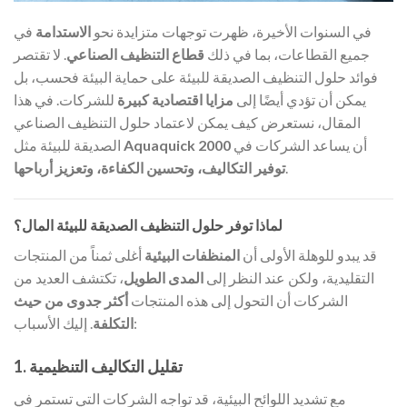
في السنوات الأخيرة، ظهرت توجهات متزايدة نحو
الاستدامة
في
جميع القطاعات، بما في ذلك
قطاع التنظيف الصناعي
. لا تقتصر
فوائد حلول التنظيف الصديقة للبيئة على حماية البيئة فحسب، بل
يمكن أن تؤدي أيضًا إلى
مزايا اقتصادية كبيرة
للشركات. في هذا
المقال، نستعرض كيف يمكن لاعتماد حلول التنظيف الصناعي
أن يساعد الشركات في
Aquaquick 2000
الصديقة للبيئة مثل
.
توفير التكاليف، وتحسين الكفاءة، وتعزيز أرباحها
لماذا توفر حلول التنظيف الصديقة للبيئة المال؟
قد يبدو للوهلة الأولى أن
المنظفات البيئية
أغلى ثمناً من المنتجات
التقليدية، ولكن عند النظر إلى
المدى الطويل
، تكتشف العديد من
الشركات أن التحول إلى هذه المنتجات
أكثر جدوى من حيث
. إليك الأسباب:
التكلفة
1. تقليل التكاليف التنظيمية
مع تشديد اللوائح البيئية، قد تواجه الشركات التي تستمر في